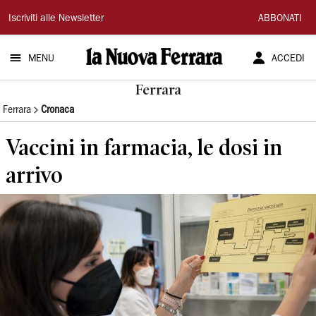
La
Iscriviti alle Newsletter
ABBONATI
Nuova
MENU
ACCEDI
Ferrara
Ferrara
Ferrara
Cronaca
Vaccini in farmacia, le dosi in
arrivo