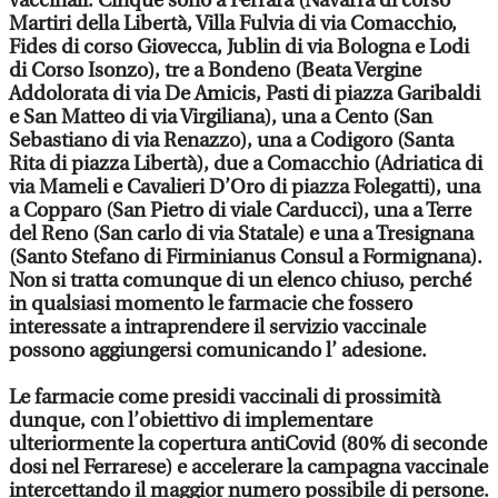
vaccinali. Cinque sono a Ferrara (Navarra di corso
Martiri della Libertà, Villa Fulvia di via Comacchio,
Fides di corso Giovecca, Jublin di via Bologna e Lodi
di Corso Isonzo), tre a Bondeno (Beata Vergine
Addolorata di via De Amicis, Pasti di piazza Garibaldi
e San Matteo di via Virgiliana), una a Cento (San
Sebastiano di via Renazzo), una a Codigoro (Santa
Rita di piazza Libertà), due a Comacchio (Adriatica di
via Mameli e Cavalieri D’Oro di piazza Folegatti), una
a Copparo (San Pietro di viale Carducci), una a Terre
del Reno (San carlo di via Statale) e una a Tresignana
(Santo Stefano di Firminianus Consul a Formignana).
Non si tratta comunque di un elenco chiuso, perché
in qualsiasi momento le farmacie che fossero
interessate a intraprendere il servizio vaccinale
possono aggiungersi comunicando l’ adesione.
Le farmacie come presidi vaccinali di prossimità
dunque, con l’obiettivo di implementare
ulteriormente la copertura antiCovid (80% di seconde
dosi nel Ferrarese) e accelerare la campagna vaccinale
intercettando il maggior numero possibile di persone.