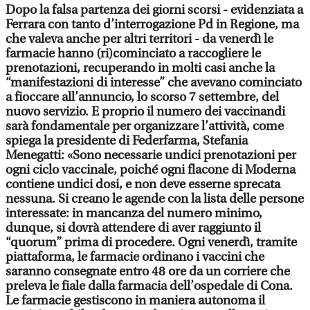
Dopo la falsa partenza dei giorni scorsi - evidenziata a
Ferrara con tanto d’interrogazione Pd in Regione, ma
che valeva anche per altri territori - da venerdì le
farmacie hanno (ri)cominciato a raccogliere le
prenotazioni, recuperando in molti casi anche la
“manifestazioni di interesse” che avevano cominciato
a fioccare all’annuncio, lo scorso 7 settembre, del
nuovo servizio. E proprio il numero dei vaccinandi
sarà fondamentale per organizzare l’attività, come
spiega la presidente di Federfarma, Stefania
Menegatti: «Sono necessarie undici prenotazioni per
ogni ciclo vaccinale, poiché ogni flacone di Moderna
contiene undici dosi, e non deve esserne sprecata
nessuna. Si creano le agende con la lista delle persone
interessate: in mancanza del numero minimo,
dunque, si dovrà attendere di aver raggiunto il
“quorum” prima di procedere. Ogni venerdì, tramite
piattaforma, le farmacie ordinano i vaccini che
saranno consegnate entro 48 ore da un corriere che
preleva le fiale dalla farmacia dell’ospedale di Cona.
Le farmacie gestiscono in maniera autonoma il