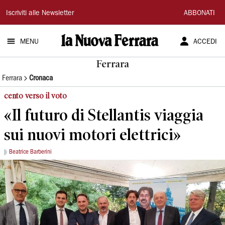
La
Iscriviti alle Newsletter
ABBONATI
Nuova
MENU
ACCEDI
Ferrara
Ferrara
Ferrara
Cronaca
cento verso il voto
«Il futuro di Stellantis viaggia
sui nuovi motori elettrici»
Beatrice Barberini