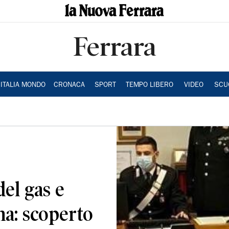
Ferrara
ITALIA MONDO
CRONACA
SPORT
TEMPO LIBERO
VIDEO
SCU
del gas e
na: scoperto