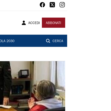
ACCEDI
ABBONATI
OLA 2030
CERCA