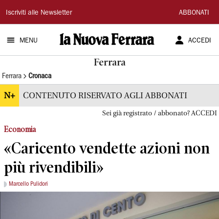
La
Iscriviti alle Newsletter
ABBONATI
Nuova
MENU
ACCEDI
Ferrara
Ferrara
Ferrara
Cronaca
N+
CONTENUTO RISERVATO AGLI ABBONATI
Sei già registrato / abbonato? ACCEDI
Economia
«Caricento vendette azioni non
più rivendibili»
Marcello Pulidori