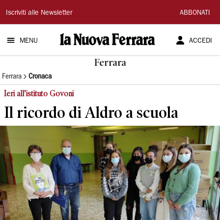
La
Iscriviti alle Newsletter
ABBONATI
Nuova
MENU
ACCEDI
Ferrara
Ferrara
Ferrara
Cronaca
Ieri all’istituto Govoni
Il ricordo di Aldro a scuola