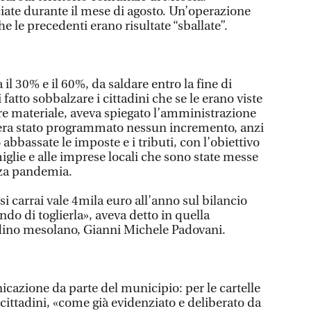
ciate durante il mese di agosto. Un’operazione
he le precedenti erano risultate “sballate”.
il 30% e il 60%, da saldare entro la fine di
fatto sobbalzare i cittadini che se le erano viste
ore materiale, aveva spiegato l’amministrazione
era stato programmato nessun incremento, anzi
o abbassate le imposte e i tributi, con l’obiettivo
miglie e alle imprese locali che sono state messe
nza pandemia.
assi carrai vale 4mila euro all’anno sul bilancio
o di toglierla», aveva detto in quella
adino mesolano, Gianni Michele Padovani.
icazione da parte del municipio: per le cartelle
 cittadini, «come già evidenziato e deliberato da