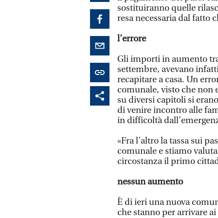
sostituiranno quelle rilas
resa necessaria dal fatto c
l’errore
Gli importi in aumento tra 
settembre, avevano infatti 
recapitare a casa. Un err
comunale, visto che non 
su diversi capitoli si eran
di venire incontro alle fa
in difficoltà dall’emerge
«Fra l’altro la tassa sui p
comunale e stiamo valutand
circostanza il primo citt
nessun aumento
È di ieri una nuova comun
che stanno per arrivare ai