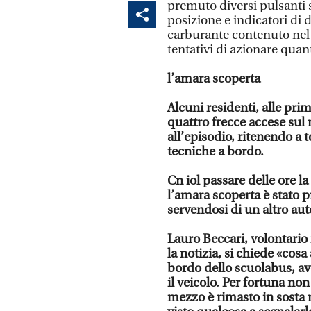
premuto diversi pulsanti s
posizione e indicatori di d
carburante contenuto nel 
tentativi di azionare quanti
l’amara scoperta
Alcuni residenti, alle pri
quattro frecce accese sul
all’episodio, ritenendo a 
tecniche a bordo.
Cn iol passare delle ore la
l’amara scoperta è stato 
servendosi di un altro auto
Lauro Beccari, volontario
la notizia, si chiede «cos
bordo dello scuolabus, ave
il veicolo. Per fortuna non 
mezzo è rimasto in sosta 