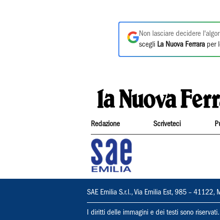
Non lasciare decidere l'algor
scegli
La Nuova Ferrara
per l
Redazione
Scriveteci
P
SAE Emilia S.r.l., Via Emilia Est, 985 – 411
I diritti delle immagini e dei testi sono riserva