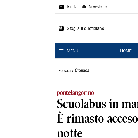
La
Iscriviti alle Newsletter
Nuova
Ferrara
Sfoglia il quotidiano
MENU
HOME
Ferrara
Cronaca
pontelangorino
Scuolabus in man
È rimasto acces
notte