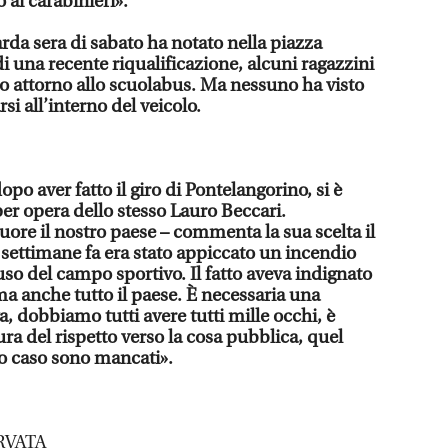
 ai carabinieri».
rda sera di sabato ha notato nella piazza
di una recente riqualificazione, alcuni ragazzini
no attorno allo scuolabus. Ma nessuno ha visto
rsi all’interno del veicolo.
opo aver fatto il giro di Pontelangorino, si è
per opera dello stesso Lauro Beccari.
uore il nostro paese – commenta la sua scelta il
 settimane fa era stato appiccato un incendio
isuso del campo sportivo. Il fatto aveva indignato
 ma anche tutto il paese. È necessaria una
a, dobbiamo tutti avere tutti mille occhi, è
ra del rispetto verso la cosa pubblica, quel
to caso sono mancati».
RVATA