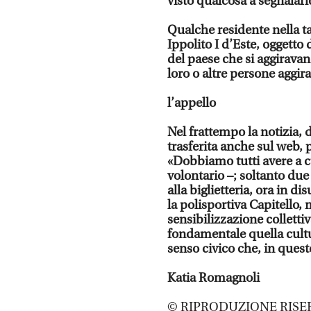
visto qualcosa a segnalarlo
Qualche residente nella ta
Ippolito I d’Este, oggetto 
del paese che si aggirava
loro o altre persone aggira
l’appello
Nel frattempo la notizia, d
trasferita anche sul web, 
«Dobbiamo tutti avere a c
volontario –; soltanto due
alla biglietteria, ora in d
la polisportiva Capitello,
sensibilizzazione collettiv
fondamentale quella cultu
senso civico che, in ques
Katia Romagnoli
© RIPRODUZIONE RISE