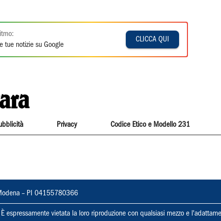
itmo:
CLICCA QUI
e tue notizie su Google
ubblicità
Privacy
Codice Etico e Modello 231
22, Modena – PI 04155780366
ti. È espressamente vietata la loro riproduzione con qualsiasi mezzo e l'adattame