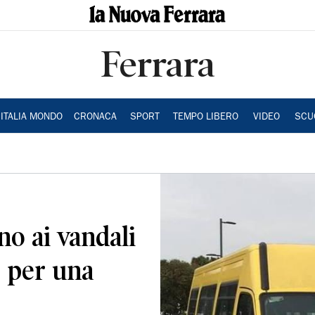
Ferrara
ITALIA MONDO
CRONACA
SPORT
TEMPO LIBERO
VIDEO
SCU
o ai vandali
o per una