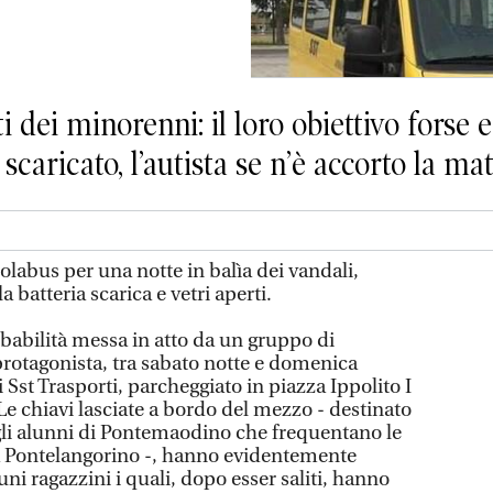
 dei minorenni: il loro obiettivo forse e
scaricato, l’autista se n’è accorto la ma
labus per una notte in balìa dei vandali,
a batteria scarica e vetri aperti.
babilità messa in atto da un gruppo di
rotagonista, tra sabato notte e domenica
Sst Trasporti, parcheggiato in piazza Ippolito I
Le chiavi lasciate a bordo del mezzo - destinato
egli alunni di Pontemaodino che frequentano le
a Pontelangorino -, hanno evidentemente
cuni ragazzini i quali, dopo esser saliti, hanno