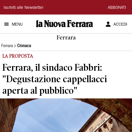
La
Iscriviti alle Newsletter
ABBONATI
Nuova
MENU
ACCEDI
Ferrara
Ferrara
Ferrara
Cronaca
LA PROPOSTA
Ferrara, il sindaco Fabbri:
"Degustazione cappellacci
aperta al pubblico"