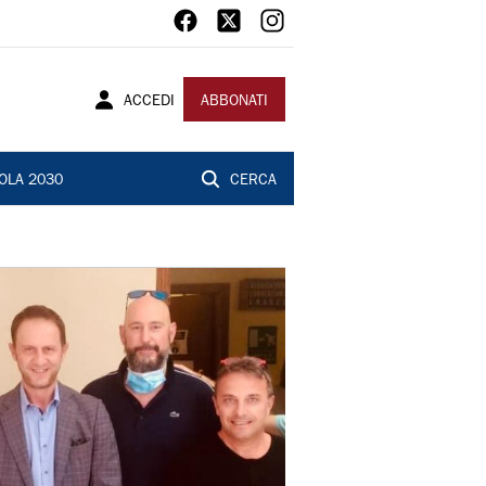
ACCEDI
ABBONATI
OLA 2030
CERCA