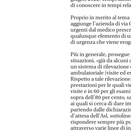
di conoscere in tempi rel
Proprio in merito al tema 
aggiunge l’azienda di via C
urgenti dal medico prescrit
qualunque elemento di ur
di urgenza che viene eroga
Più in generale, prosegue l
situazioni, «già da alcun
un sistema di rilevazione 
ambulatoriale (visite ed e
Rispetto a tale rilevazione
prestazioni per le quali vi
visite e in 60 per gli esam
sopra dell’80 per cento, s
ai quali si cerca di dare i
partendo dalle dichiarazio
d’attesa dell’Asl, sottoli
rispondere sempre più pu
attraverso varie linee di in