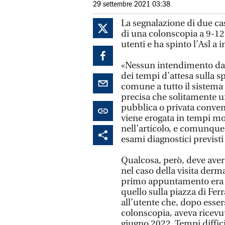
29 settembre 2021 03:38
La segnalazione di due ca
di una colonscopia a 9-12 
utenti e ha spinto l’Asl a 
«Nessun intendimento da p
dei tempi d’attesa sulla s
comune a tutto il sistema 
precisa che solitamente u
pubblica o privata convenz
viene erogata in tempi mol
nell’articolo, e comunque a
esami diagnostici previsti 
Qualcosa, però, deve avere
nel caso della visita derma
primo appuntamento era s
quello sulla piazza di Fer
all’utente che, dopo esser
colonscopia, aveva ricevut
giugno 2022. Tempi diffic