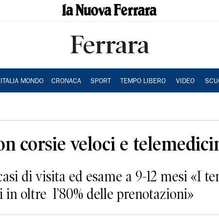
Ferrara
ITALIA MONDO
CRONACA
SPORT
TEMPO LIBERO
VIDEO
SCU
on corsie veloci e telemedici
casi di visita ed esame a 9-12 mesi «I t
ti in oltre l’80% delle prenotazioni»