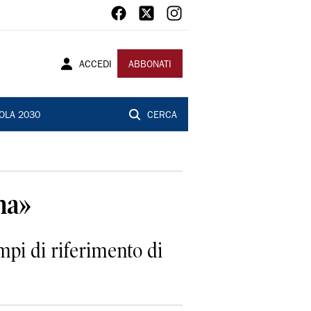
ACCEDI
ABBONATI
OLA 2030
CERCA
na»
empi di riferimento di