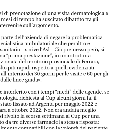
si di prenotazione di una visita dermatologica e
mesi di tempo ha suscitato dibattito fra gli
intervenire sull’argomento.
arte dell’azienda di negare la problematica
pecialistica ambulatoriale che peraltro è
sanitario – scrive l’Asl – Ciò premesso però, si
na “prima prestazione”, in una struttura
ionata del territorio provinciale di Ferrara,
to più rapidi rispetto a quelli evidenziati
ll’interno dei 30 giorni per le visite e 60 per gli
dalle linee guida».
 interferito con i tempi “medi” delle agende, se
tologia, richiesta al Cup alcuni giorni fa, il
tato fissato ad Argenta per maggio 2022 e
rara a ottobre 2022. Non era andata meglio
si rivolto la scorsa settimana al Cup per una
o da tre diverse farmacie la stessa risposta:
ilmente compatibili con la volontà del paziente