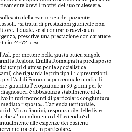
ativamente brevi i motivi del suo malessere.
sollevato della «sicurezza dei pazienti»,
assoli, «si tratta di prestazioni giudicate non
tore, il quale, se al contrario ravvisa un
genza, prescrive una prestazione con carattere
ta in 24-72 ore».
’Asl, per mettere nella giusta ottica singole
i anni la Regione Emilia Romagna ha predisposto
dei tempi d’attesa per la specialistica
sami) che riguarda le principali 47 prestazioni.
, per l’Asl di Ferrara la percentuale media di
ene garantita l’erogazione in 30 giorni per le
i diagnostici, è abbastanza stabilmente al di
alvo in rari momenti di particolare congiuntura
mmediata risposta». L’azienda territoriale,
ni di Mirco Santini, responsabile delle liste
nea che «l’intendimento dell’azienda è di
ntualmente alle esigenze dei pazienti
tervento tra cui, in particolare,