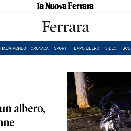
Ferrara
ITALIA MONDO
CRONACA
SPORT
TEMPO LIBERO
VIDEO
SCU
un albero,
nne