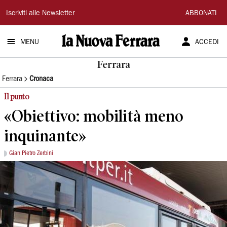
La
Iscriviti alle Newsletter
ABBONATI
Nuova
MENU
ACCEDI
Ferrara
Ferrara
Ferrara
Cronaca
Il punto
«Obiettivo: mobilità meno
inquinante»
Gian Pietro Zerbini