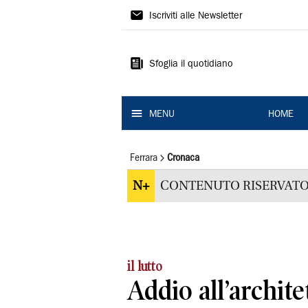
La
Iscriviti alle Newsletter
Nuova
Ferrara
Sfoglia il quotidiano
MENU
HOME
Ferrara
Cronaca
N+
CONTENUTO RISERVATO
il lutto
Addio all’archit