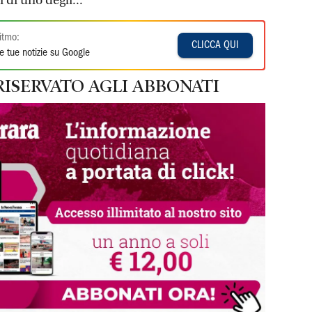
ti di uno degli...
itmo:
CLICCA QUI
e tue notizie su Google
RISERVATO AGLI ABBONATI