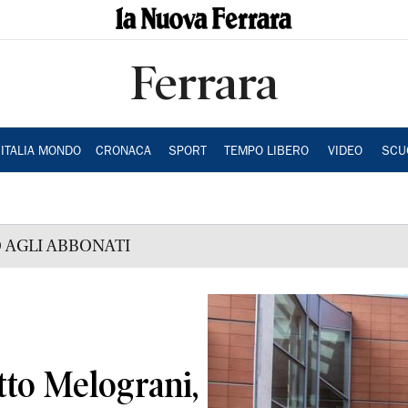
Ferrara
ITALIA MONDO
CRONACA
SPORT
TEMPO LIBERO
VIDEO
SCU
 AGLI ABBONATI
etto Melograni,