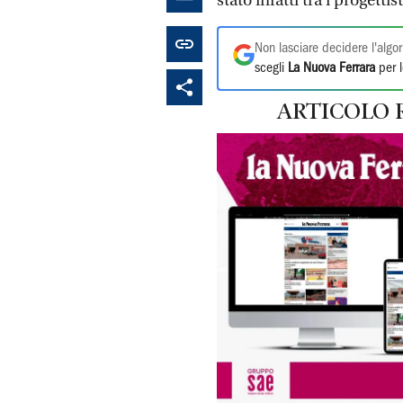
stato infatti tra i progettis
Non lasciare decidere l'algor
scegli
La Nuova Ferrara
per l
ARTICOLO 