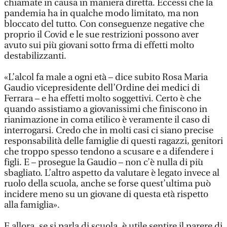
chiamate in causa in maniera diretta. Eccessi che la
pandemia ha in qualche modo limitato, ma non
bloccato del tutto. Con conseguenze negative che
proprio il Covid e le sue restrizioni possono aver
avuto sui più giovani sotto frma di effetti molto
destabilizzanti.
«L’alcol fa male a ogni età – dice subito Rosa Maria
Gaudio vicepresidente dell’Ordine dei medici di
Ferrara – e ha effetti molto soggettivi. Certo è che
quando assistiamo a giovanissimi che finiscono in
rianimazione in coma etilico è veramente il caso di
interrogarsi. Credo che in molti casi ci siano precise
responsabilità delle famiglie di questi ragazzi, genitori
che troppo spesso tendono a scusare e a difendere i
figli. E – prosegue la Gaudio – non c’è nulla di più
sbagliato. L’altro aspetto da valutare è legato invece al
ruolo della scuola, anche se forse quest’ultima può
incidere meno su un giovane di questa età rispetto
alla famiglia».
E allora, se si parla di scuola, è utile sentire il parere di