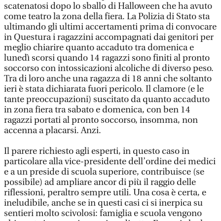
scatenatosi dopo lo sballo di Halloween che ha avuto
come teatro la zona della fiera. La Polizia di Stato sta
ultimando gli ultimi accertamenti prima di convocare
in Questura i ragazzini accompagnati dai genitori per
meglio chiarire quanto accaduto tra domenica e
lunedì scorsi quando 14 ragazzi sono finiti al pronto
soccorso con intossicazioni alcoliche di diverso peso.
Tra di loro anche una ragazza di 18 anni che soltanto
ieri è stata dichiarata fuori pericolo. Il clamore (e le
tante preoccupazioni) suscitato da quanto accaduto
in zona fiera tra sabato e domenica, con ben 14
ragazzi portati al pronto soccorso, insomma, non
accenna a placarsi. Anzi.
Il parere richiesto agli esperti, in questo caso in
particolare alla vice-presidente dell’ordine dei medici
e a un preside di scuola superiore, contribuisce (se
possibile) ad ampliare ancor di più il raggio delle
riflessioni, peraltro sempre utili. Una cosa è certa, e
ineludibile, anche se in questi casi ci si inerpica su
sentieri molto scivolosi: famiglia e scuola vengono