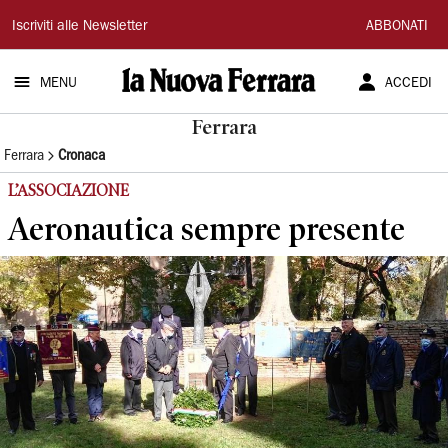
La
Iscriviti alle Newsletter
ABBONATI
Nuova
MENU
ACCEDI
Ferrara
Ferrara
Ferrara
Cronaca
L’ASSOCIAZIONE
Aeronautica sempre presente