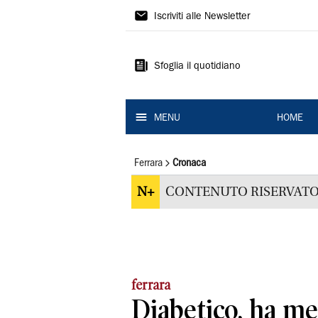
La
Iscriviti alle Newsletter
Nuova
Ferrara
Sfoglia il quotidiano
MENU
HOME
Ferrara
Cronaca
N+
CONTENUTO RISERVATO
ferrara
Diabetico, ha me