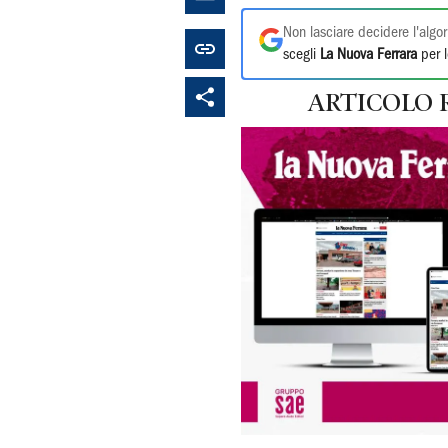
Non lasciare decidere l'algor
scegli
La Nuova Ferrara
per l
ARTICOLO 