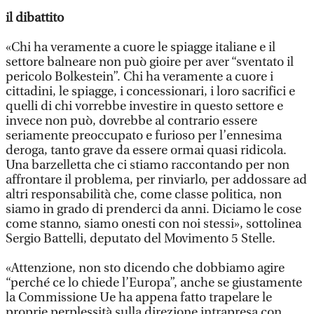
il dibattito
«Chi ha veramente a cuore le spiagge italiane e il
settore balneare non può gioire per aver “sventato il
pericolo Bolkestein”. Chi ha veramente a cuore i
cittadini, le spiagge, i concessionari, i loro sacrifici e
quelli di chi vorrebbe investire in questo settore e
invece non può, dovrebbe al contrario essere
seriamente preoccupato e furioso per l’ennesima
deroga, tanto grave da essere ormai quasi ridicola.
Una barzelletta che ci stiamo raccontando per non
affrontare il problema, per rinviarlo, per addossare ad
altri responsabilità che, come classe politica, non
siamo in grado di prenderci da anni. Diciamo le cose
come stanno, siamo onesti con noi stessi», sottolinea
Sergio Battelli, deputato del Movimento 5 Stelle.
«Attenzione, non sto dicendo che dobbiamo agire
“perché ce lo chiede l’Europa”, anche se giustamente
la Commissione Ue ha appena fatto trapelare le
proprie perplessità sulla direzione intrapresa con