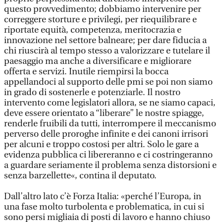
questo provvedimento; dobbiamo intervenire per
correggere storture e privilegi, per riequilibrare e
riportate equità, competenza, meritocrazia e
innovazione nel settore balneare; per dare fiducia a
chi riuscirà al tempo stesso a valorizzare e tutelare il
paesaggio ma anche a diversificare e migliorare
offerta e servizi. Inutile riempirsi la bocca
appellandoci al supporto delle pmi se poi non siamo
in grado di sostenerle e potenziarle. Il nostro
intervento come legislatori allora, se ne siamo capaci,
deve essere orientato a “liberare” le nostre spiagge,
renderle fruibili da tutti, interrompere il meccanismo
perverso delle proroghe infinite e dei canoni irrisori
per alcuni e troppo costosi per altri. Solo le gare a
evidenza pubblica ci libereranno e ci costringeranno
a guardare seriamente il problema senza distorsioni e
senza barzellette«, contina il deputato.
Dall’altro lato c’è Forza Italia: «perché l’Europa, in
una fase molto turbolenta e problematica, in cui si
sono persi migliaia di posti di lavoro e hanno chiuso