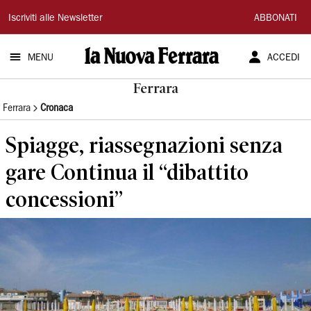
La
Iscriviti alle Newsletter
ABBONATI
Nuova
MENU
ACCEDI
Ferrara
Ferrara
Ferrara
Cronaca
Spiagge, riassegnazioni senza
gare Continua il “dibattito
concessioni”