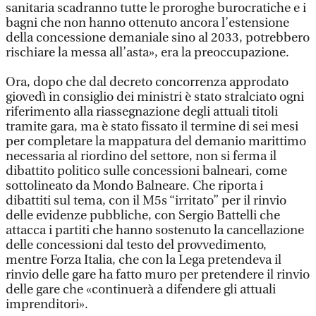
sanitaria scadranno tutte le proroghe burocratiche e i
bagni che non hanno ottenuto ancora l’estensione
della concessione demaniale sino al 2033, potrebbero
rischiare la messa all’asta», era la preoccupazione.
Ora, dopo che dal decreto concorrenza approdato
giovedì in consiglio dei ministri è stato stralciato ogni
riferimento alla riassegnazione degli attuali titoli
tramite gara, ma è stato fissato il termine di sei mesi
per completare la mappatura del demanio marittimo
necessaria al riordino del settore, non si ferma il
dibattito politico sulle concessioni balneari, come
sottolineato da Mondo Balneare. Che riporta i
dibattiti sul tema, con il M5s “irritato” per il rinvio
delle evidenze pubbliche, con Sergio Battelli che
attacca i partiti che hanno sostenuto la cancellazione
delle concessioni dal testo del provvedimento,
mentre Forza Italia, che con la Lega pretendeva il
rinvio delle gare ha fatto muro per pretendere il rinvio
delle gare che «continuerà a difendere gli attuali
imprenditori».