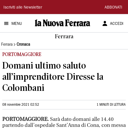
La
Iscriviti alle Newsletter
ABBONATI
Nuova
MENU
ACCEDI
Ferrara
Ferrara
Ferrara
Cronaca
PORTOMAGGIORE
Domani ultimo saluto
all’imprenditore Diresse la
Colombani
08 novembre 2021 02:52
1 MINUTI DI LETTURA
PORTOMAGGIORE.
Sarà dato domani alle 14.40
partendo dall’ospedale Sant’Anna di Cona, con messa