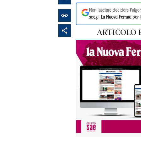
Non lasciare decidere l'algor
scegli
La Nuova Ferrara
per l
ARTICOLO 