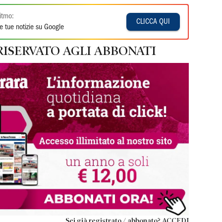
itmo:
CLICCA QUI
e tue notizie su Google
RISERVATO AGLI ABBONATI
Sei già registrato / abbonato? ACCEDI