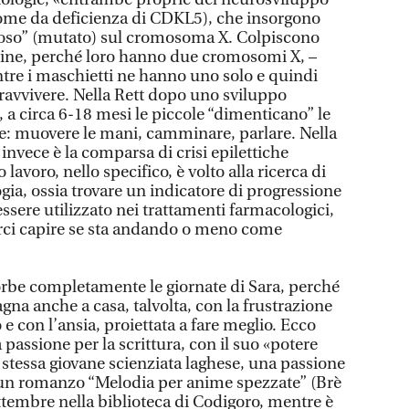
rome da deficienza di CDKL5), che insorgono
ttoso” (mutato) sul cromosoma X. Colpiscono
ine, perché loro hanno due cromosomi X, –
tre i maschietti ne hanno uno solo e quindi
pravvivere. Nella Rett dopo uno sviluppo
 circa 6-18 mesi le piccole “dimenticano” le
ate: muovere le mani, camminare, parlare. Nella
invece è la comparsa di crisi epilettiche
o lavoro, nello specifico, è volto alla ricerca di
gia, ossia trovare un indicatore di progressione
essere utilizzato nei trattamenti farmacologici,
arci capire se sta andando o meno come
sorbe completamente le giornate di Sara, perché
gna anche a casa, talvolta, con la frustrazione
 e con l’ansia, proiettata a fare meglio. Ecco
a passione per la scrittura, con il suo «potere
 stessa giovane scienziata laghese, una passione
e un romanzo “Melodia per anime spezzate” (Brè
ttembre nella biblioteca di Codigoro, mentre è