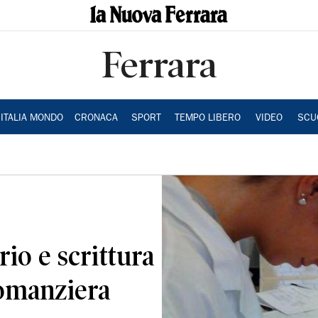
Ferrara
ITALIA MONDO
CRONACA
SPORT
TEMPO LIBERO
VIDEO
SCU
rio e scrittura
romanziera