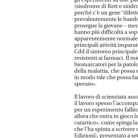
(sindrome di Rett e sind
perché c’è un gene “dife
prevalentemente le bamb
prosegue la giovane – men
hanno più difficoltà a so
apparentemente normale, a
principali attività impar
Cdd il sintomo principale 
resistenti ai farmaci. Il mi
biomarcatori per la patolo
della malattia, che possa 
in modo tale che possa f
sperato».
Il lavoro di scienziata as
il lavoro spesso l’accompa
per un esperimento fallito
allora che entra in gioco l
catartico», come spiega la
che l’ha spinta a scriver
Edizioni), presentato a se