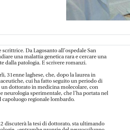
e scrittrice. Da Lagosanto all’ospedale San
udiare una malattia genetica rara e cercare una
te dalla patologia. E scrivere romanzi.
arli, 31enne laghese, che, dopo la laurea in
aceutiche, cui ha fatto seguito un periodo di
o un dottorato in medicina molecolare, con
e neurologia sperimentale, che l’ha portata nel
l capoluogo regionale lombardo.
22 discuterà la tesi di dottorato, sta ultimando
tologie, «entrambe proprie del neurosviluppo