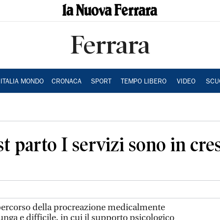
Ferrara
ITALIA MONDO
CRONACA
SPORT
TEMPO LIBERO
VIDEO
SCU
 parto I servizi sono in cres
l percorso della procreazione medicalmente
unga e difficile, in cui il supporto psicologico