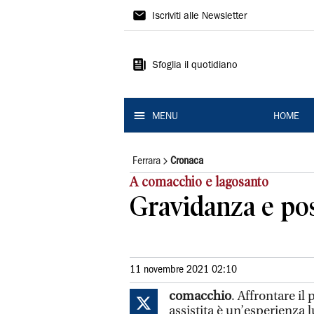
La
Iscriviti alle Newsletter
Nuova
Ferrara
Sfoglia il quotidiano
MENU
HOME
Ferrara
Cronaca
A comacchio e lagosanto
Gravidanza e post
11 novembre 2021 02:10
comacchio
. Affrontare i
assistita è un’esperienza l