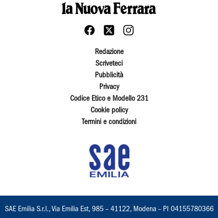
Redazione
Scriveteci
Pubblicità
Privacy
Codice Etico e Modello 231
Cookie policy
Termini e condizioni
SAE Emilia S.r.l., Via Emilia Est, 985 – 41122, Modena – PI 04155780366