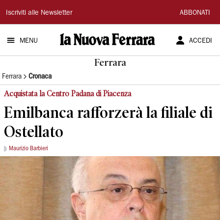
La
Iscriviti alle Newsletter
ABBONATI
Nuova
MENU
ACCEDI
Ferrara
Ferrara
Ferrara
Cronaca
Acquistata la Centro Padana di Piacenza
Emilbanca rafforzerà la filiale di
Ostellato
Maurizio Barbieri