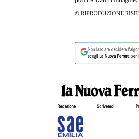
portare avanti l’indagine, 
© RIPRODUZIONE RISE
Non lasciare decidere l'algor
scegli
La Nuova Ferrara
per l
Redazione
Scriveteci
P