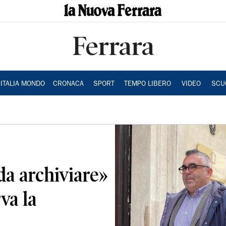
Ferrara
ITALIA MONDO
CRONACA
SPORT
TEMPO LIBERO
VIDEO
SCU
da archiviare»
rva la