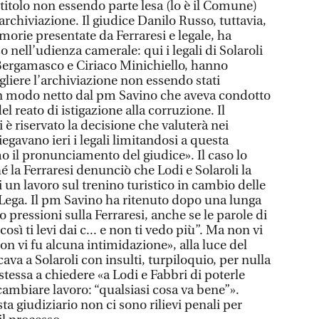
titolo non essendo parte lesa (lo è il Comune)
rchiviazione. Il giudice Danilo Russo, tuttavia,
morie presentate da Ferraresi e legale, ha
so nell’udienza camerale: qui i legali di Solaroli
o Bergamasco e Ciriaco Minichiello, hanno
ogliere l’archiviazione non essendo stati
in modo netto dal pm Savino che aveva condotto
el reato di istigazione alla corruzione. Il
 è riservato la decisione che valuterà nei
egavano ieri i legali limitandosi a questa
o il pronunciamento del giudice». Il caso lo
 la Ferraresi denunciò che Lodi e Solaroli la
i un lavoro sul trenino turistico in cambio delle
 Lega. Il pm Savino ha ritenuto dopo una lunga
 pressioni sulla Ferraresi, anche se le parole di
osì ti levi dai c... e non ti vedo più”. Ma non vi
n vi fu alcuna intimidazione», alla luce del
icava a Solaroli con insulti, turpiloquio, per nulla
i stessa a chiedere «a Lodi e Fabbri di poterle
cambiare lavoro: “qualsiasi cosa va bene”».
a giudiziario non ci sono rilievi penali per