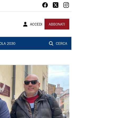
ACCEDI
ABBONATI
OLA 2030
CERCA