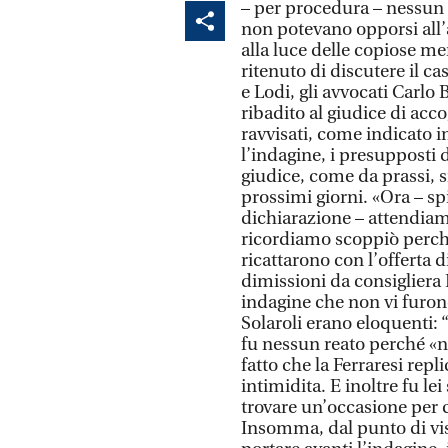
– per procedura – nessun 
non potevano opporsi all’a
alla luce delle copiose me
ritenuto di discutere il ca
e Lodi, gli avvocati Carl
ribadito al giudice di acc
ravvisati, come indicato 
l’indagine, i presupposti d
giudice, come da prassi, si
prossimi giorni. «Ora – spi
dichiarazione – attendiam
ricordiamo scoppiò perché
ricattarono con l’offerta d
dimissioni da consigliera
indagine che non vi furono
Solaroli erano eloquenti: “c
fu nessun reato perché «no
fatto che la Ferraresi repl
intimidita. E inoltre fu le
trovare un’occasione per 
Insomma, dal punto di vist