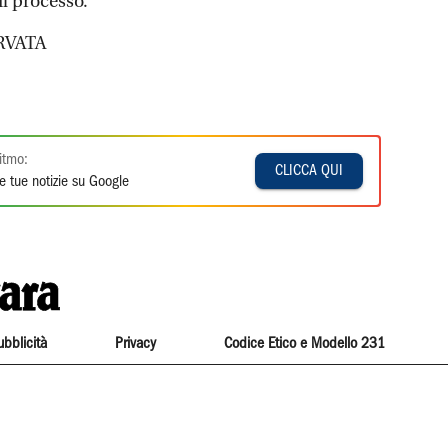
il processo.
RVATA
itmo:
CLICCA QUI
e tue notizie su Google
ubblicità
Privacy
Codice Etico e Modello 231