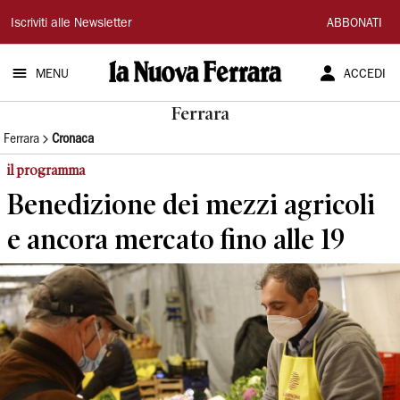
La
Iscriviti alle Newsletter
ABBONATI
Nuova
MENU
ACCEDI
Ferrara
Ferrara
Ferrara
Cronaca
il programma
Benedizione dei mezzi agricoli
e ancora mercato fino alle 19