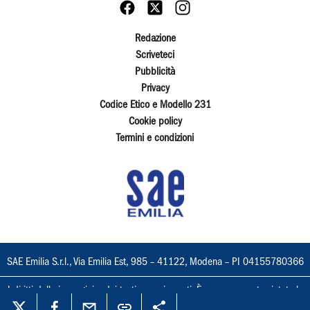
Redazione
Scriveteci
Pubblicità
Privacy
Codice Etico e Modello 231
Cookie policy
Termini e condizioni
SAE Emilia S.r.l., Via Emilia Est, 985 – 41122, Modena – PI 04155780366
I diritti delle immagini e dei testi sono riservati. È espressamente vietata la
loro riproduzione con qualsiasi mezzo e l'adattamento totale o parziale.