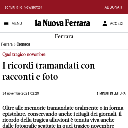
La
Iscriviti alle Newsletter
ABBONATI
Nuova
MENU
ACCEDI
Ferrara
Ferrara
Ferrara
Cronaca
Quel tragico novembre
I ricordi tramandati con
racconti e foto
14 novembre 2021 02:29
1 MINUTI DI LETTURA
Oltre alle memorie tramandate oralmente o in forma
epistolare, conservando anche i ritagli dei giornali, il
ricordo della tragica alluvioni è tenuta viva anche
dalle fotografie scattate in quel tragico novembre