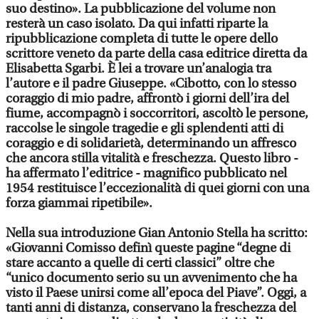
suo destino». La pubblicazione del volume non
resterà un caso isolato. Da qui infatti riparte la
ripubblicazione completa di tutte le opere dello
scrittore veneto da parte della casa editrice diretta da
Elisabetta Sgarbi. È lei a trovare un’analogia tra
l’autore e il padre Giuseppe. «Cibotto, con lo stesso
coraggio di mio padre, affrontò i giorni dell’ira del
fiume, accompagnò i soccorritori, ascoltò le persone,
raccolse le singole tragedie e gli splendenti atti di
coraggio e di solidarietà, determinando un affresco
che ancora stilla vitalità e freschezza. Questo libro -
ha affermato l’editrice - magnifico pubblicato nel
1954 restituisce l’eccezionalità di quei giorni con una
forza giammai ripetibile».
Nella sua introduzione Gian Antonio Stella ha scritto:
«Giovanni Comisso definì queste pagine “degne di
stare accanto a quelle di certi classici” oltre che
“unico documento serio su un avvenimento che ha
visto il Paese unirsi come all’epoca del Piave”. Oggi, a
tanti anni di distanza, conservano la freschezza del