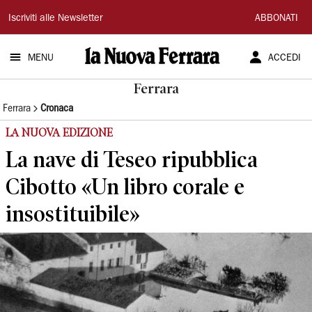
La
Iscriviti alle Newsletter
ABBONATI
Nuova
MENU
ACCEDI
Ferrara
Ferrara
Ferrara
Cronaca
LA NUOVA EDIZIONE
La nave di Teseo ripubblica
Cibotto «Un libro corale e
insostituibile»