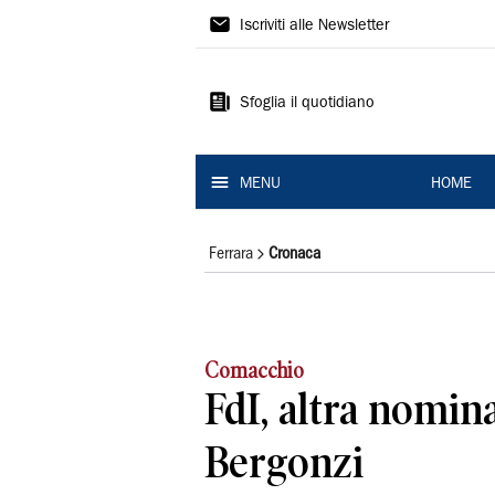
La
Iscriviti alle Newsletter
Nuova
Ferrara
Sfoglia il quotidiano
MENU
HOME
Ferrara
Cronaca
Comacchio
FdI, altra nomin
Bergonzi