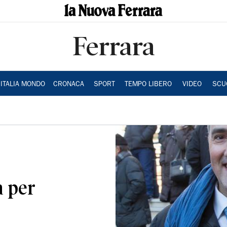
Ferrara
ITALIA MONDO
CRONACA
SPORT
TEMPO LIBERO
VIDEO
SCU
a per