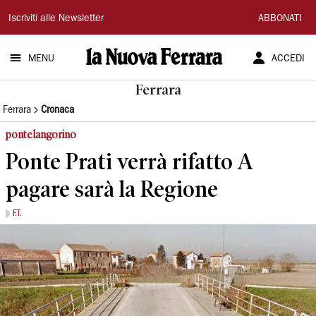
La
Iscriviti alle Newsletter
ABBONATI
Nuova
MENU
ACCEDI
Ferrara
Ferrara
Ferrara
Cronaca
pontelangorino
Ponte Prati verrà rifatto A
pagare sarà la Regione
F.T.