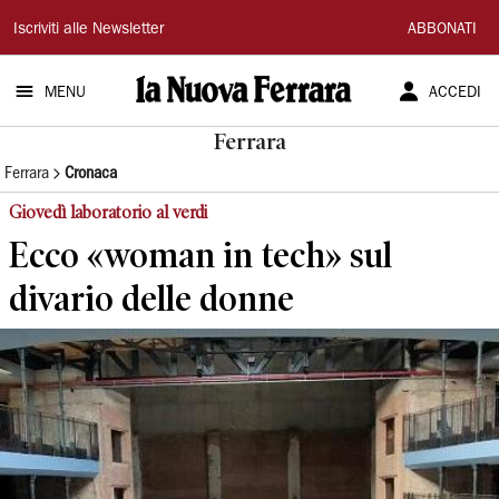
La
Iscriviti alle Newsletter
ABBONATI
Nuova
MENU
ACCEDI
Ferrara
Ferrara
Ferrara
Cronaca
Giovedì laboratorio al verdi
Ecco «woman in tech» sul
divario delle donne