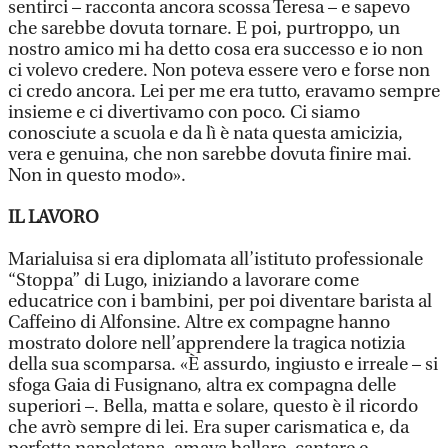
sentirci – racconta ancora scossa Teresa – e sapevo
che sarebbe dovuta tornare. E poi, purtroppo, un
nostro amico mi ha detto cosa era successo e io non
ci volevo credere. Non poteva essere vero e forse non
ci credo ancora. Lei per me era tutto, eravamo sempre
insieme e ci divertivamo con poco. Ci siamo
conosciute a scuola e da lì è nata questa amicizia,
vera e genuina, che non sarebbe dovuta finire mai.
Non in questo modo».
IL LAVORO
Marialuisa si era diplomata all’istituto professionale
“Stoppa” di Lugo, iniziando a lavorare come
educatrice con i bambini, per poi diventare barista al
Caffeino di Alfonsine. Altre ex compagne hanno
mostrato dolore nell’apprendere la tragica notizia
della sua scomparsa. «È assurdo, ingiusto e irreale – si
sfoga Gaia di Fusignano, altra ex compagna delle
superiori –. Bella, matta e solare, questo è il ricordo
che avrò sempre di lei. Era super carismatica e, da