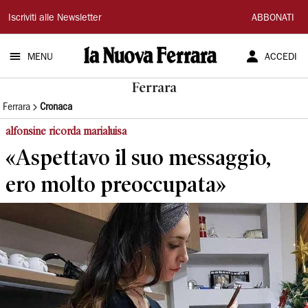
La
Iscriviti alle Newsletter
ABBONATI
Nuova
MENU
ACCEDI
Ferrara
Ferrara
Ferrara
Cronaca
alfonsine ricorda marialuisa
«Aspettavo il suo messaggio,
ero molto preoccupata»