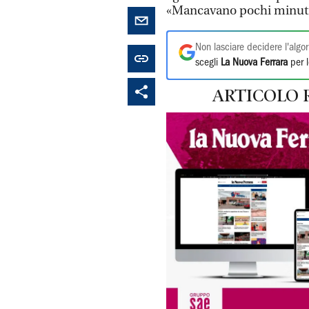
«Mancavano pochi minuti,
Non lasciare decidere l'algor
scegli
La Nuova Ferrara
per l
ARTICOLO 