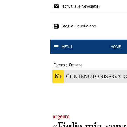
La
Iscriviti alle Newsletter
Nuova
Ferrara
Sfoglia il quotidiano
MENU
HOME
Ferrara
Cronaca
N+
CONTENUTO RISERVATO
argenta
«Figlia mia, senz