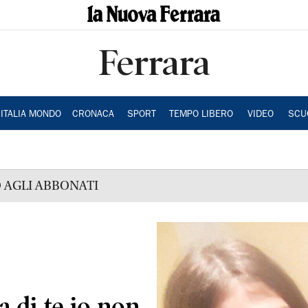
Ferrara
ITALIA MONDO
CRONACA
SPORT
TEMPO LIBERO
VIDEO
SCU
 AGLI ABBONATI
a di te io non