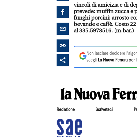
vincoli di amicizia e di de
prevede: muffin zucca e pr
funghi porcini; arrosto co
bevande e caffè. Costo 22
al 335.5978516. (m.bar.)
Non lasciare decidere l'algor
scegli
La Nuova Ferrara
per l
Redazione
Scriveteci
P