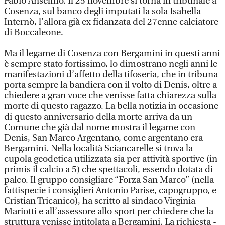
Fabio Anselmo. Il 25 novembre si torna in tribunale a
Cosenza, sul banco degli imputati la sola Isabella
Internò, l’allora già ex fidanzata del 27enne calciatore
di Boccaleone.
Ma il legame di Cosenza con Bergamini in questi anni
è sempre stato fortissimo, lo dimostrano negli anni le
manifestazioni d’affetto della tifoseria, che in tribuna
porta sempre la bandiera con il volto di Denis, oltre a
chiedere a gran voce che venisse fatta chiarezza sulla
morte di questo ragazzo. La bella notizia in occasione
di questo anniversario della morte arriva da un
Comune che già dal nome mostra il legame con
Denis, San Marco Argentano, come argentano era
Bergamini. Nella località Sciancarelle si trova la
cupola geodetica utilizzata sia per attività sportive (in
primis il calcio a 5) che spettacoli, essendo dotata di
palco. Il gruppo consigliare “Forza San Marco” (nella
fattispecie i consiglieri Antonio Parise, capogruppo, e
Cristian Tricanico), ha scritto al sindaco Virginia
Mariotti e all’assessore allo sport per chiedere che la
struttura venisse intitolata a Bergamini. La richiesta -