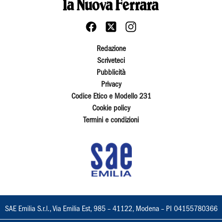
Redazione
Scriveteci
Pubblicità
Privacy
Codice Etico e Modello 231
Cookie policy
Termini e condizioni
SAE Emilia S.r.l., Via Emilia Est, 985 – 41122, Modena – PI 04155780366