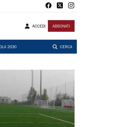
ACCEDI
ABBONATI
OLA 2030
CERCA