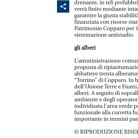
drenante, in teli prefabbric
verrà finito mediante int
garantire la giusta stabili
finanziata con risorse sta
Patrimonio Copparo per 11
sistemazione antistadio.
gli alberi
L’amministrazione comunal
proposta di ripiantumazio
abbattere trenta alberature
“Torrino” di Copparo. In 
dell’Unione Terre e Fiumi
alberi. A seguito di sopral
ambiente e degli operatori
individuata l’area verde pa
funzionale alla corretta f
importante in termini paes
© RIPRODUZIONE RISE