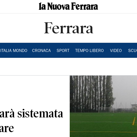
Ferrara
ITALIA MONDO
CRONACA
SPORT
TEMPO LIBERO
VIDEO
SCU
sarà sistemata
are