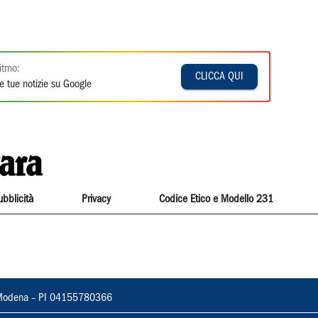
itmo:
CLICCA QUI
e tue notizie su Google
ubblicità
Privacy
Codice Etico e Modello 231
22, Modena – PI 04155780366