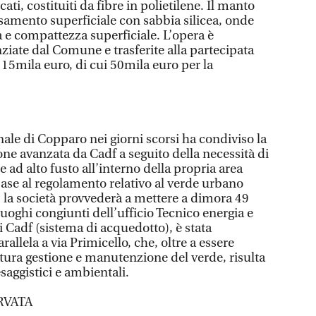
ati, costituiti da fibre in polietilene. Il manto
asamento superficiale con sabbia silicea, onde
tà e compattezza superficiale. L’opera è
nziate dal Comune e trasferite alla partecipata
5mila euro, di cui 50mila euro per la
e di Copparo nei giorni scorsi ha condiviso la
ne avanzata da Cadf a seguito della necessità di
 ad alto fusto all’interno della propria area
base al regolamento relativo al verde urbano
, la società provvederà a mettere a dimora 49
luoghi congiunti dell’ufficio Tecnico energia e
 Cadf (sistema di acquedotto), è stata
rallela a via Primicello, che, oltre a essere
utura gestione e manutenzione del verde, risulta
aggistici e ambientali.
RVATA