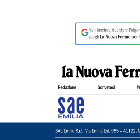
Non lasciare decidere l'algor
scegli
La Nuova Ferrara
per l
Redazione
Scriveteci
P
SAE Emilia S.r.l., Via Emilia Est, 985 – 411