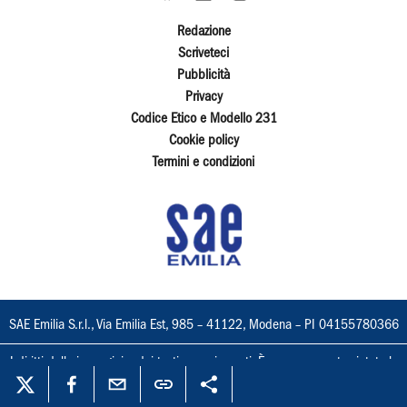
Redazione
Scriveteci
Pubblicità
Privacy
Codice Etico e Modello 231
Cookie policy
Termini e condizioni
SAE Emilia S.r.l., Via Emilia Est, 985 – 41122, Modena – PI 04155780366
I diritti delle immagini e dei testi sono riservati. È espressamente vietata la
loro riproduzione con qualsiasi mezzo e l'adattamento totale o parziale.