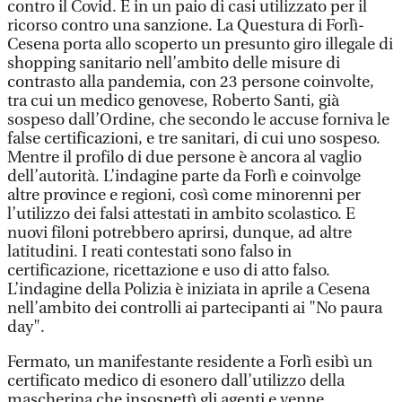
contro il Covid. E in un paio di casi utilizzato per il
ricorso contro una sanzione. La Questura di Forlì-
Cesena porta allo scoperto un presunto giro illegale di
shopping sanitario nell’ambito delle misure di
contrasto alla pandemia, con 23 persone coinvolte,
tra cui un medico genovese, Roberto Santi, già
sospeso dall’Ordine, che secondo le accuse forniva le
false certificazioni, e tre sanitari, di cui uno sospeso.
Mentre il profilo di due persone è ancora al vaglio
dell’autorità. L’indagine parte da Forlì e coinvolge
altre province e regioni, così come minorenni per
l’utilizzo dei falsi attestati in ambito scolastico. E
nuovi filoni potrebbero aprirsi, dunque, ad altre
latitudini. I reati contestati sono falso in
certificazione, ricettazione e uso di atto falso.
L’indagine della Polizia è iniziata in aprile a Cesena
nell’ambito dei controlli ai partecipanti ai "No paura
day".
Fermato, un manifestante residente a Forlì esibì un
certificato medico di esonero dall’utilizzo della
mascherina che insospettì gli agenti e venne