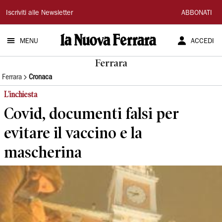
La
Iscriviti alle Newsletter
ABBONATI
Nuova
MENU
ACCEDI
Ferrara
Ferrara
Ferrara
Cronaca
L'inchiesta
Covid, documenti falsi per
evitare il vaccino e la
mascherina