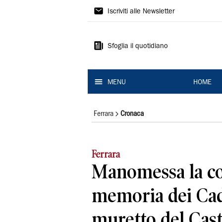
La
Iscriviti alle Newsletter
Nuova
Ferrara
Sfoglia il quotidiano
MENU
HOME
Ferrara
Cronaca
Ferrara
Manomessa la co
memoria dei Cad
muretto del Cast