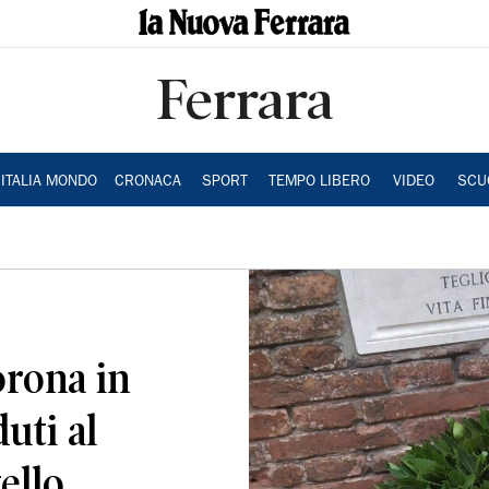
Ferrara
ITALIA MONDO
CRONACA
SPORT
TEMPO LIBERO
VIDEO
SCU
rona in
uti al
ello