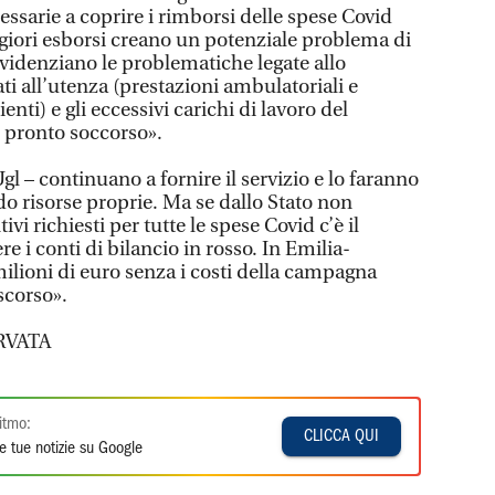
cessarie a coprire i rimborsi delle spese Covid
giori esborsi creano un potenziale problema di
evidenziano le problematiche legate allo
ati all’utenza (prestazioni ambulatoriali e
enti) e gli eccessivi carichi di lavoro del
i pronto soccorso».
gl – continuano a fornire il servizio e lo faranno
ndo risorse proprie. Ma se dallo Stato non
vi richiesti per tutte le spese Covid c’è il
e i conti di bilancio in rosso. In Emilia-
ilioni di euro senza i costi della campagna
scorso».
RVATA
itmo:
CLICCA QUI
e tue notizie su Google