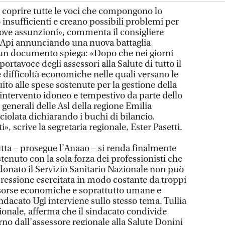
r coprire tutte le voci che compongono lo
insufficienti e creano possibili problemi per
ove assunzioni», commenta il consigliere
i Api annunciando una nuova battaglia
 un documento spiega: «Dopo che nei giorni
portavoce degli assessori alla Salute di tutto il
 difficoltà economiche nelle quali versano le
ito alle spese sostenute per la gestione della
ntervento idoneo e tempestivo da parte dello
i generali delle Asl della regione Emilia
iolata dichiarando i buchi di bilancio.
, scrive la segretaria regionale, Ester Pasetti.
utta – prosegue l’Anaao – si renda finalmente
tenuto con la sola forza dei professionisti che
nato il Servizio Sanitario Nazionale non può
pressione esercitata in modo costante da troppi
sorse economiche e soprattutto umane e
indacato Ugl interviene sullo stesso tema. Tullia
ionale, afferma che il sindacato condivide
erno dall’assessore regionale alla Salute Donini