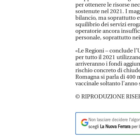
per ottenere le risorse ne
sostenute nel 2021. I mag
bilancio, ma soprattutto 
squilibrio dei servizi erog
operatorie ancora insuffici
personale, soprattutto ne
«Le Regioni – conclude l’U
per tutto il 2021 utilizza
arriveranno i fondi aggiunti
rischio concreto di chiuder
Romagna si parla di 400 m
vaccinale soltanto l’anno 
© RIPRODUZIONE RISE
Non lasciare decidere l'algor
scegli
La Nuova Ferrara
per l