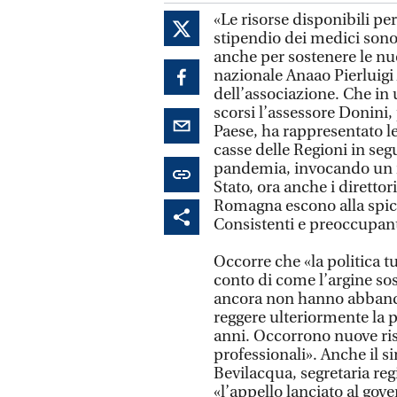
«Le risorse disponibili pe
stipendio dei medici sono 
anche per sostenere le nu
nazionale Anaao Pierluig
dell’associazione. Che in
scorsi l’assessore Donini, 
Paese, ha rappresentato le
casse delle Regioni in segu
pandemia, invocando un i
Stato, ora anche i direttor
Romagna escono alla spicc
Consistenti e preoccupanti»
Occorre che «la politica t
conto di come l’argine sos
ancora non hanno abbando
reggere ulteriormente la 
anni. Occorrono nuove ri
professionali». Anche il s
Bevilacqua, segretaria reg
«l’appello lanciato al gov