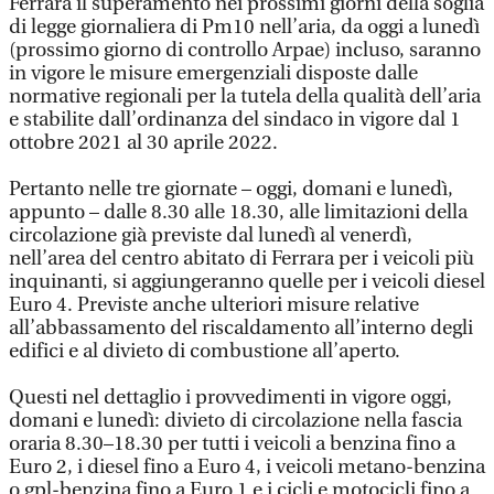
Ferrara il superamento nei prossimi giorni della soglia
di legge giornaliera di Pm10 nell’aria, da oggi a lunedì
(prossimo giorno di controllo Arpae) incluso, saranno
in vigore le misure emergenziali disposte dalle
normative regionali per la tutela della qualità dell’aria
e stabilite dall’ordinanza del sindaco in vigore dal 1
ottobre 2021 al 30 aprile 2022.
Pertanto nelle tre giornate – oggi, domani e lunedì,
appunto – dalle 8.30 alle 18.30, alle limitazioni della
circolazione già previste dal lunedì al venerdì,
nell’area del centro abitato di Ferrara per i veicoli più
inquinanti, si aggiungeranno quelle per i veicoli diesel
Euro 4. Previste anche ulteriori misure relative
all’abbassamento del riscaldamento all’interno degli
edifici e al divieto di combustione all’aperto.
Questi nel dettaglio i provvedimenti in vigore oggi,
domani e lunedì: divieto di circolazione nella fascia
oraria 8.30–18.30 per tutti i veicoli a benzina fino a
Euro 2, i diesel fino a Euro 4, i veicoli metano-benzina
o gpl-benzina fino a Euro 1 e i cicli e motocicli fino a