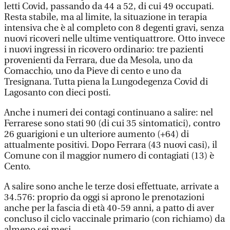
letti Covid, passando da 44 a 52, di cui 49 occupati.
Resta stabile, ma al limite, la situazione in terapia
intensiva che è al completo con 8 degenti gravi, senza
nuovi ricoveri nelle ultime ventiquattrore. Otto invece
i nuovi ingressi in ricovero ordinario: tre pazienti
provenienti da Ferrara, due da Mesola, uno da
Comacchio, uno da Pieve di cento e uno da
Tresignana. Tutta piena la Lungodegenza Covid di
Lagosanto con dieci posti.
Anche i numeri dei contagi continuano a salire: nel
Ferrarese sono stati 90 (di cui 35 sintomatici), contro
26 guarigioni e un ulteriore aumento (+64) di
attualmente positivi. Dopo Ferrara (43 nuovi casi), il
Comune con il maggior numero di contagiati (13) è
Cento.
A salire sono anche le terze dosi effettuate, arrivate a
34.576: proprio da oggi si aprono le prenotazioni
anche per la fascia di età 40-59 anni, a patto di aver
concluso il ciclo vaccinale primario (con richiamo) da
almeno sei mesi.