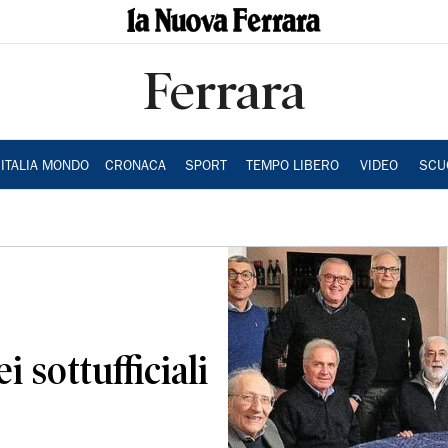
Ferrara
ITALIA MONDO
CRONACA
SPORT
TEMPO LIBERO
VIDEO
SCU
i sottufficiali