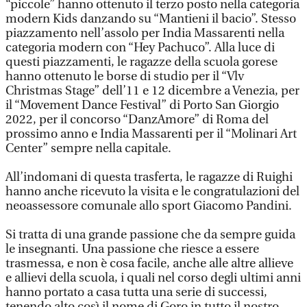
“piccole” hanno ottenuto il terzo posto nella categoria
modern Kids danzando su “Mantieni il bacio”. Stesso
piazzamento nell’assolo per India Massarenti nella
categoria modern con “Hey Pachuco”. Alla luce di
questi piazzamenti, le ragazze della scuola gorese
hanno ottenuto le borse di studio per il “Vlv
Christmas Stage” dell’11 e 12 dicembre a Venezia, per
il “Movement Dance Festival” di Porto San Giorgio
2022, per il concorso “DanzAmore” di Roma del
prossimo anno e India Massarenti per il “Molinari Art
Center” sempre nella capitale.
All’indomani di questa trasferta, le ragazze di Ruighi
hanno anche ricevuto la visita e le congratulazioni del
neoassessore comunale allo sport Giacomo Pandini.
Si tratta di una grande passione che da sempre guida
le insegnanti. Una passione che riesce a essere
trasmessa, e non è cosa facile, anche alle altre allieve
e allievi della scuola, i quali nel corso degli ultimi anni
hanno portato a casa tutta una serie di successi,
tenendo alto così il nome di Goro in tutto il nostro