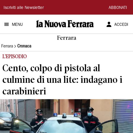
La
Iscriviti alle Newsletter
ABBONATI
Nuova
MENU
ACCEDI
Ferrara
Ferrara
Ferrara
Cronaca
L'EPISODIO
Cento, colpo di pistola al
culmine di una lite: indagano i
carabinieri