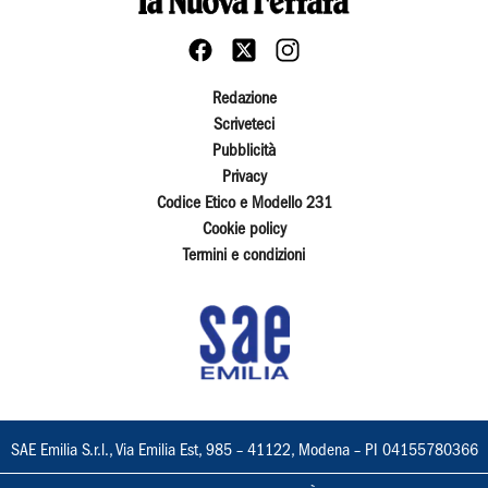
Redazione
Scriveteci
Pubblicità
Privacy
Codice Etico e Modello 231
Cookie policy
Termini e condizioni
SAE Emilia S.r.l., Via Emilia Est, 985 – 41122, Modena – PI 04155780366