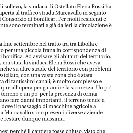
i sollevo, la sindaca di Ostellato Elena Rossi ha
aperta al traffico strada Marcavallo in seguito
al Consorzio di bonifica». Per molti residenti e
ente sono terminati e già da ieri la circolazione è
a fine settembre nel tratto tra tra Libolla e
fico per una piccola frana in corrispondenza di
bonifica. Ad avvisare gli abitanti del territorio,
 era stata la sindaca Elena Rossi che aveva
nche su altre strade del territorio con problemi
 Ostellato, con una vasta zona che è stata
za di tantissimi canali, è molto complesso e
mpre all’opera per garantire la sicurezza. Un po’
l terreno e un po’ per la presenza di ormai
ano fare danni importanti, il terreno tende a
 dove il passaggio di macchine agricole a
 via Marcavallo sono presenti diverse aziende
eve restare dunque massima.
esi perché il cantiere fosse chiuso, visto che