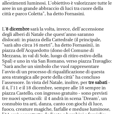
allestimenti luminosi. L'obiettivo è valorizzare tutte le
aree in un grande abbraccio di luci tra cuore della
città e parco Coletta", ha detto Fornasini.
L'
8 dicembre
sarà la volta, invece, dell'accensione
degli alberi di Natale che quest'anno saranno
dislocati: in piazza della Cattedrale (il principale,
"sarà alto circa 16 metri", ha detto Fornasini), in
piazza dell'Acquedotto (dono del Comune di
Mezzana, in val di Sole, luogo di ritiro estivo della
Spal) e uno in via San Romano, verso piazza Travaglio:
"Sarà anche un simbolo che vuol rappresentare
l'avvio di un processo di riqualificazione di questa
area strategica alle porte della città" ha concluso
l'assessore. In vista del Natale, inoltre, per
tre sabati
-
il 4, l'11 e il 18 dicembre, sempre alle 18 sempre in
piazza Castello, con ingresso gratuito - sono previsti
tre nuovi spettacoli: il 4 andrà in scena 'Dream', un
connubio tra arti, danza, canto con giochi di luce,
fuoco, creature magiche, farfalle e meduse luminose,