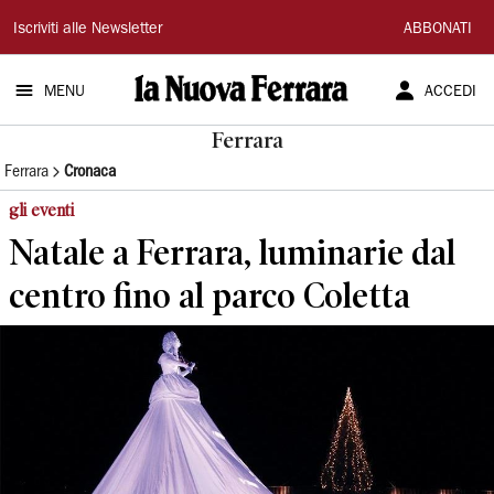
La
Iscriviti alle Newsletter
ABBONATI
Nuova
MENU
ACCEDI
Ferrara
Ferrara
Ferrara
Cronaca
gli eventi
Natale a Ferrara, luminarie dal
centro fino al parco Coletta