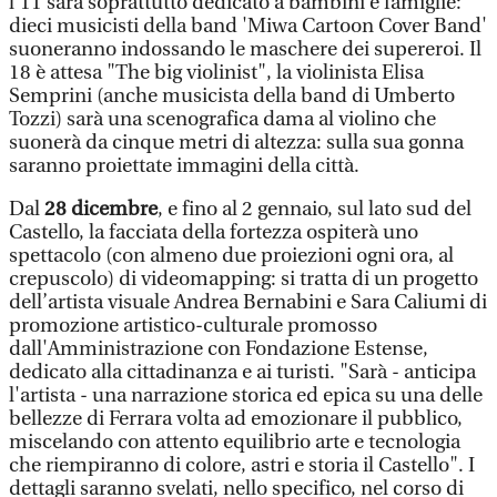
l'11 sarà soprattutto dedicato a bambini e famiglie:
dieci musicisti della band 'Miwa Cartoon Cover Band'
suoneranno indossando le maschere dei supereroi. Il
18 è attesa "The big violinist", la violinista Elisa
Semprini (anche musicista della band di Umberto
Tozzi) sarà una scenografica dama al violino che
suonerà da cinque metri di altezza: sulla sua gonna
saranno proiettate immagini della città.
Dal
28 dicembre
, e fino al 2 gennaio, sul lato sud del
Castello, la facciata della fortezza ospiterà uno
spettacolo (con almeno due proiezioni ogni ora, al
crepuscolo) di videomapping: si tratta di un progetto
dell’artista visuale Andrea Bernabini e Sara Caliumi di
promozione artistico-culturale promosso
dall'Amministrazione con Fondazione Estense,
dedicato alla cittadinanza e ai turisti. "Sarà - anticipa
l'artista - una narrazione storica ed epica su una delle
bellezze di Ferrara volta ad emozionare il pubblico,
miscelando con attento equilibrio arte e tecnologia
che riempiranno di colore, astri e storia il Castello". I
dettagli saranno svelati, nello specifico, nel corso di