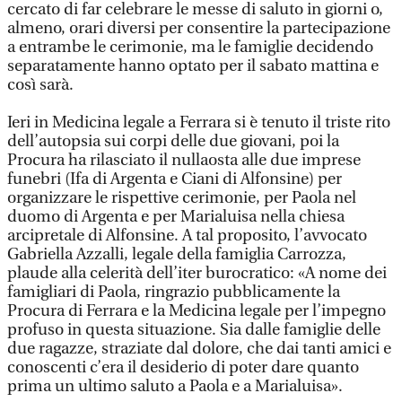
cercato di far celebrare le messe di saluto in giorni o,
almeno, orari diversi per consentire la partecipazione
a entrambe le cerimonie, ma le famiglie decidendo
separatamente hanno optato per il sabato mattina e
così sarà.
Ieri in Medicina legale a Ferrara si è tenuto il triste rito
dell’autopsia sui corpi delle due giovani, poi la
Procura ha rilasciato il nullaosta alle due imprese
funebri (Ifa di Argenta e Ciani di Alfonsine) per
organizzare le rispettive cerimonie, per Paola nel
duomo di Argenta e per Marialuisa nella chiesa
arcipretale di Alfonsine. A tal proposito, l’avvocato
Gabriella Azzalli, legale della famiglia Carrozza,
plaude alla celerità dell’iter burocratico: «A nome dei
famigliari di Paola, ringrazio pubblicamente la
Procura di Ferrara e la Medicina legale per l’impegno
profuso in questa situazione. Sia dalle famiglie delle
due ragazze, straziate dal dolore, che dai tanti amici e
conoscenti c’era il desiderio di poter dare quanto
prima un ultimo saluto a Paola e a Marialuisa».