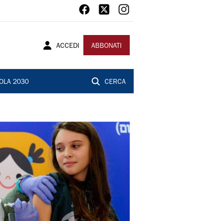
ACCEDI
ABBONATI
OLA 2030
CERCA