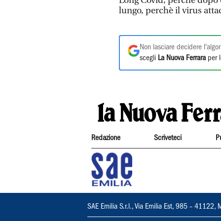
Long Covid, perché dopo c
lungo, perchè il virus atta
Non lasciare decidere l'algor
scegli
La Nuova Ferrara
per l
Redazione
Scriveteci
P
SAE Emilia S.r.l., Via Emilia Est, 985 – 411