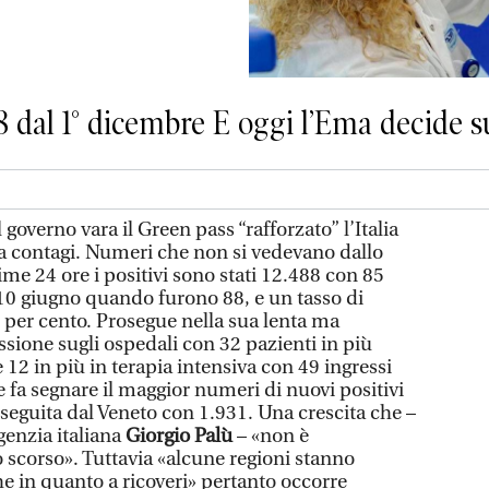
18 dal 1° dicembre E oggi l’Ema decide s
l governo vara il Green pass “rafforzato” l’Italia
a contagi. Numeri che non si vedevano dallo
ime 24 ore i positivi sono stati 12.488 con 85
 10 giugno quando furono 88, e un tasso di
,2 per cento. Prosegue nella sua lenta ma
essione sugli ospedali con 32 pazienti in più
 12 in più in terapia intensiva con 49 ingressi
e fa segnare il maggior numeri di nuovi positivi
seguita dal Veneto con 1.931. Una crescita che –
genzia italiana
Giorgio Palù
– «non è
scorso». Tuttavia «alcune regioni stanno
he in quanto a ricoveri» pertanto occorre