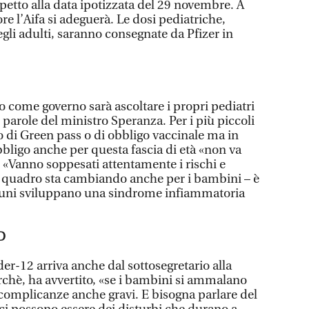
petto alla data ipotizzata del 29 novembre. A
re l’Aifa si adeguerà. Le dosi pediatriche,
degli adulti, saranno consegnate da Pfizer in
 come governo sarà ascoltare i propri pediatri
e parole del ministro Speranza. Per i più piccoli
o di Green pass o di obbligo vaccinale ma in
bbligo anche per questa fascia di età «non va
 «Vanno soppesati attentamente i rischi e
l quadro sta cambiando anche per i bambini – è
alcuni sviluppano una sindrome infiammatoria
D
der-12 arriva anche dal sottosegretario alla
erchè, ha avvertito, «se i bambini si ammalano
 complicanze anche gravi. E bisogna parlare del