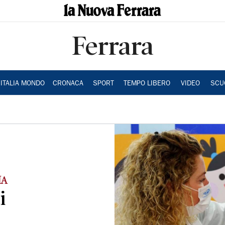
Ferrara
ITALIA MONDO
CRONACA
SPORT
TEMPO LIBERO
VIDEO
SCU
IA
i