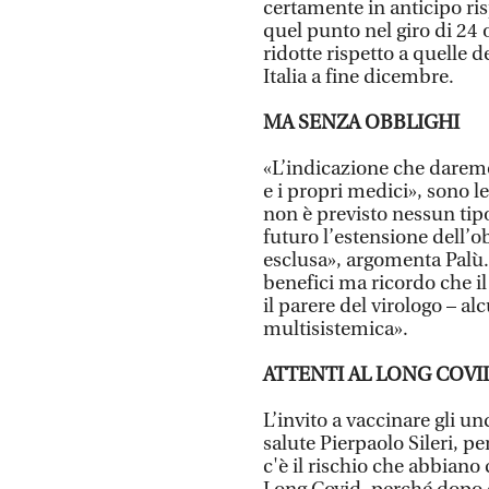
certamente in anticipo ris
quel punto nel giro di 24 o
ridotte rispetto a quelle 
Italia a fine dicembre.
MA SENZA OBBLIGHI
«L’indicazione che daremo
e i propri medici», sono l
non è previsto nessun tip
futuro l’estensione dell’o
esclusa», argomenta Palù.
benefici ma ricordo che i
il parere del virologo – 
multisistemica».
ATTENTI AL LONG COVI
L’invito a vaccinare gli un
salute Pierpaolo Sileri, p
c'è il rischio che abbiano