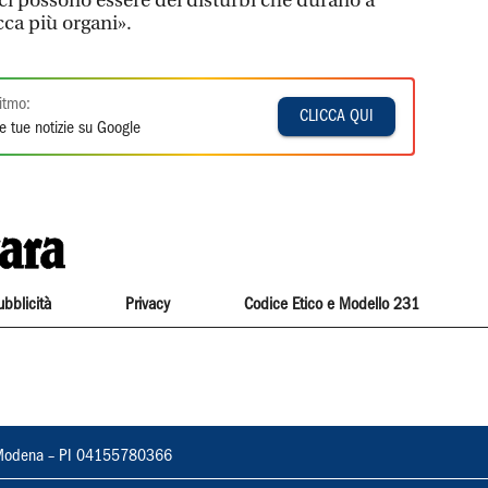
i possono essere dei disturbi che durano a
cca più organi».
itmo:
CLICCA QUI
e tue notizie su Google
ubblicità
Privacy
Codice Etico e Modello 231
22, Modena – PI 04155780366