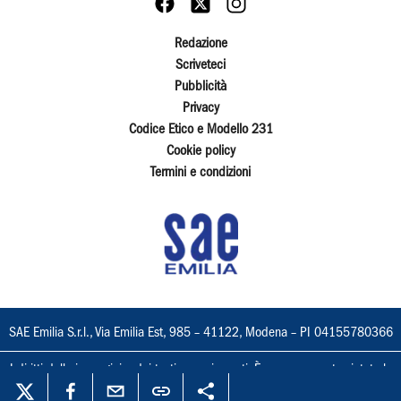
Redazione
Scriveteci
Pubblicità
Privacy
Codice Etico e Modello 231
Cookie policy
Termini e condizioni
SAE Emilia S.r.l., Via Emilia Est, 985 – 41122, Modena – PI 04155780366
I diritti delle immagini e dei testi sono riservati. È espressamente vietata la
loro riproduzione con qualsiasi mezzo e l'adattamento totale o parziale.