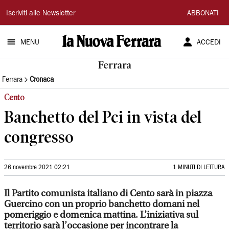
La
Iscriviti alle Newsletter
ABBONATI
Nuova
MENU
ACCEDI
Ferrara
Ferrara
Ferrara
Cronaca
Cento
Banchetto del Pci in vista del
congresso
26 novembre 2021 02:21
1 MINUTI DI LETTURA
Il Partito comunista italiano di Cento sarà in piazza
Guercino con un proprio banchetto domani nel
pomeriggio e domenica mattina. L’iniziativa sul
territorio sarà l’occasione per incontrare la