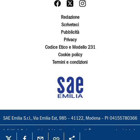
Redazione
Scriveteci
Pubblicità
Privacy
Codice Etico e Modello 231
Cookie policy
Termini e condizioni
SAE Emilia S.r.l., Via Emilia Est, 985 – 41122, Modena – PI 04155780366
I diritti delle immagini e dei testi sono riservati. È espressamente vietata la
loro riproduzione con qualsiasi mezzo e l'adattamento totale o parziale.